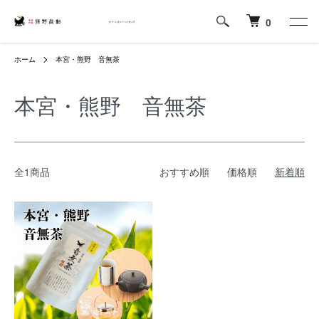
0
ホーム
本宮・熊野 音無茶
本宮・熊野 音無茶
全1商品
おすすめ順
価格順
新着順