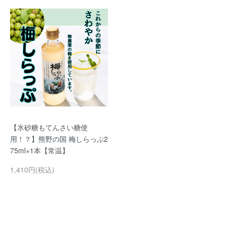
【氷砂糖もてんさい糖使
用！？】熊野の国 梅しらっぷ2
75ml×1本【常温】
1,410円(税込)