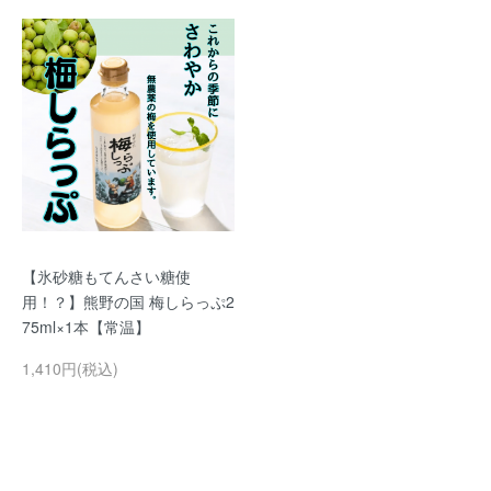
【氷砂糖もてんさい糖使
用！？】熊野の国 梅しらっぷ2
75ml×1本【常温】
1,410円(税込)