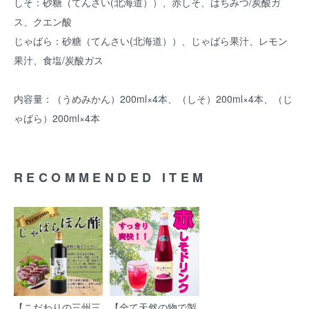
しそ：砂糖（てんさい(北海道））、赤しそ、はちみつ/炭酸ガ
ス、クエン酸
じゃばら：砂糖（てんさい(北海道））、じゃばら果汁、レモン
果汁、食塩/炭酸ガス
内容量：（うめみかん）200ml×4本、（しそ）200ml×4本、（じ
ゃばら）200ml×4本
RECOMMENDED ITEM
【こだわりの三州三
【全て天然の物で製