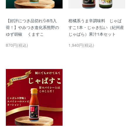
【好評につき品切れ💦8/5入
柑橘系うま辛調味料 じゃば
荷！】やみつき進化系熊野の
すこ1本・じゃき払い（紀州産
ゆず胡椒 くますこ
じゃばら）果汁1本セット
870円(税込)
1,940円(税込)