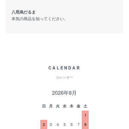
八咫烏だるま
本気の商品を知ってください。
CALENDAR
カレンダー
2026年8月
日
月
火
水
木
金
土
1
2
3
4
5
6
7
8