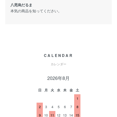
八咫烏だるま
本気の商品を知ってください。
CALENDAR
カレンダー
2026年8月
日
月
火
水
木
金
土
1
2
3
4
5
6
7
8
9
10
11
12
13
14
15