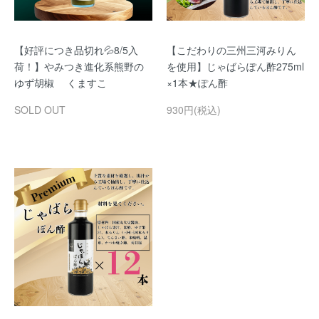
【好評につき品切れ💦8/5入
【こだわりの三州三河みりん
荷！】やみつき進化系熊野の
を使用】じゃばらぽん酢275ml
ゆず胡椒 くますこ
×1本★ぽん酢
SOLD OUT
930円(税込)