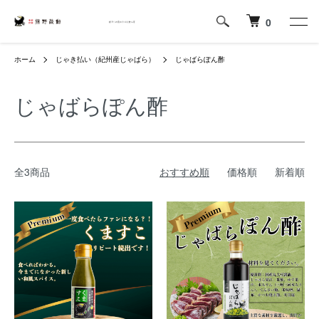
0
ホーム
じゃき払い（紀州産じゃばら）
じゃばらぽん酢
じゃばらぽん酢
全3商品
おすすめ順
価格順
新着順