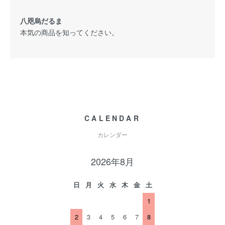
八咫烏だるま
本気の商品を知ってください。
CALENDAR
カレンダー
2026年8月
日
月
火
水
木
金
土
1
2
3
4
5
6
7
8