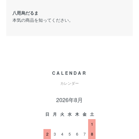
八咫烏だるま
本気の商品を知ってください。
CALENDAR
カレンダー
2026年8月
日
月
火
水
木
金
土
1
2
3
4
5
6
7
8