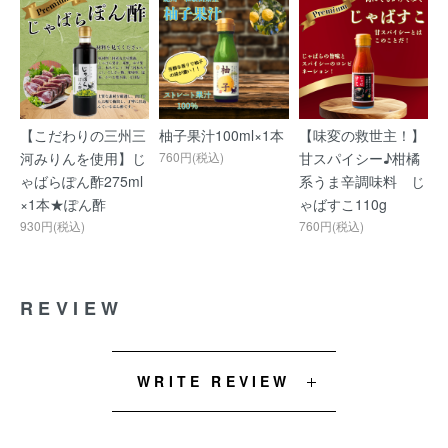
【こだわりの三州三
柚子果汁100ml×1本
【味変の救世主！】
河みりんを使用】じ
760円(税込)
甘スパイシー♪柑橘
ゃばらぽん酢275ml
系うま辛調味料 じ
×1本★ぽん酢
ゃばすこ110g
930円(税込)
760円(税込)
REVIEW
WRITE REVIEW