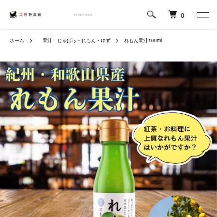
0
ホーム
果汁 じゃばら・れもん・ゆず
れもん果汁100ml